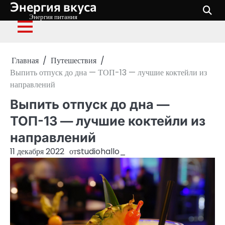
Энергия вкуса
Перейти
к
Энергия питания
содержимому
Главная
Путешествия
Выпить отпуск до дна — ТОП-13 — лучшие коктейли из
направлений
Выпить отпуск до дна —
ТОП-13 — лучшие коктейли из
направлений
11 декабря 2022
от
studiohallo_