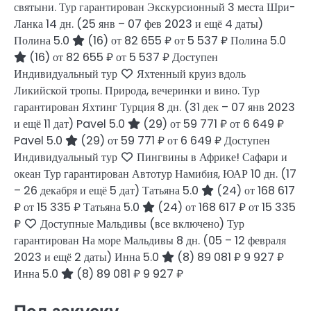
святыни. Тур гарантирован Экскурсионный 3 места Шри-
Ланка
14 дн.
(25 янв – 07 фев 2023 и ещё 4 даты)
Полина 5.0
(16)
от 82 655 ₽
от 5 537 ₽
Полина 5.0
(16)
от 82 655 ₽
от 5 537 ₽
Доступен
Индивидуальный тур
Яхтенный круиз вдоль
Ликийской тропы. Природа, вечеринки и вино. Тур
гарантирован Яхтинг Турция
8 дн.
(31 дек – 07 янв 2023
и ещё 11 дат)
Pavel 5.0
(29)
от 59 771 ₽
от 6 649 ₽
Pavel 5.0
(29)
от 59 771 ₽
от 6 649 ₽
Доступен
Индивидуальный тур
Пингвины в Африке! Сафари и
океан Тур гарантирован Автотур Намибия, ЮАР
10 дн.
(17
– 26 декабря и ещё 5 дат)
Татьяна 5.0
(24)
от 168 617
₽
от 15 335 ₽
Татьяна 5.0
(24)
от 168 617 ₽
от 15 335
₽
Доступные Мальдивы (все включено) Тур
гарантирован На море Мальдивы
8 дн.
(05 – 12 февраля
2023 и ещё 2 даты)
Инна 5.0
(8)
89 081 ₽
9 927 ₽
Инна 5.0
(8)
89 081 ₽
9 927 ₽