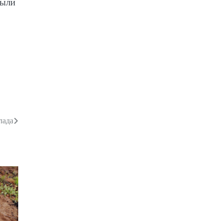
были
лада