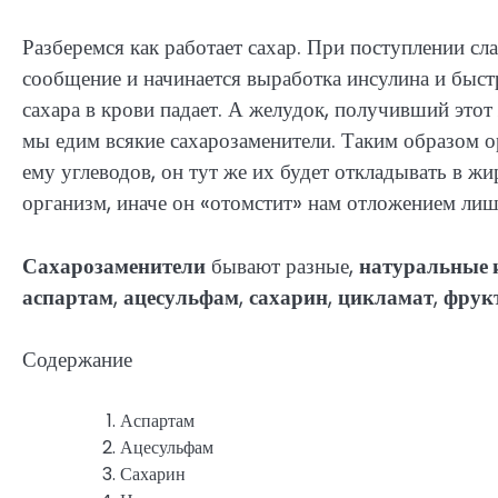
Разберемся как работает сахар. При поступлении сл
сообщение и начинается выработка инсулина и быст
сахара в крови падает. А желудок, получивший этот 
мы едим всякие сахарозаменители. Таким образом о
ему углеводов, он тут же их будет откладывать в жир
организм, иначе он «отомстит» нам отложением ли
Сахарозаменители
бывают разные,
натуральные и
аспартам
,
ацесульфам
,
сахарин
,
цикламат
,
фрук
Содержание
Аспартам
Ацесульфам
Сахарин