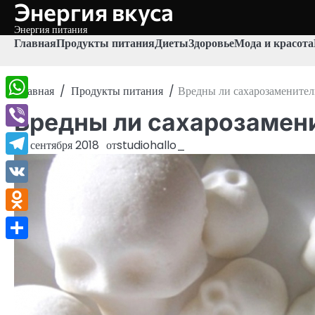
Энергия вкуса
Перейти
к
Энергия питания
содержимому
Главная
Продукты питания
Диеты
Здоровье
Мода и красота
Главная
Продукты питания
Вредны ли сахарозамените
WhatsApp
Вредны ли сахарозамен
Viber
20 сентября 2018
от
studiohallo_
Telegram
VK
Odnoklassniki
Отправить