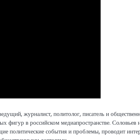
едущий, журналист, политолог, писатель и обществен
ных фигур в российском медиапространстве. Соловьев 
щие политические события и проблемы, проводит инте