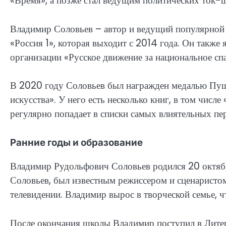
«Время», а позже стал ведущим политических ток-шо
Владимир Соловьев – автор и ведущий популярной 
«Россия 1», которая выходит с 2014 года. Он такж
организации «Русское движение за национальное спа
В 2020 году Соловьев был награжден медалью Пушк
искусства». У него есть несколько книг, в том числ
регулярно попадает в списки самых влиятельных пе
Ранние годы и образование
Владимир Рудольфович Соловьев родился 20 октябр
Соловьев, был известным режиссером и сценаристом
телевидении. Владимир вырос в творческой семье, ч
После окончания школы Владимир поступил в Литер