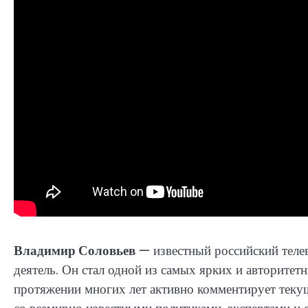
Владимир Соловьев
— известный российский телев
деятель. Он стал одной из самых ярких и авторитет
протяжении многих лет активно комментирует теку