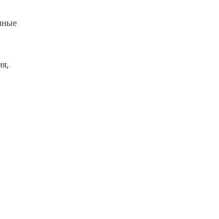
нные
ия,