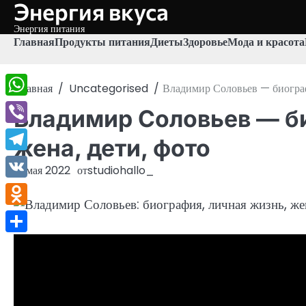
Энергия вкуса
Перейти
к
Энергия питания
содержимому
Главная
Продукты питания
Диеты
Здоровье
Мода и красота
Главная
Uncategorised
Владимир Соловьев — биографи
WhatsApp
Владимир Соловьев — би
Viber
жена, дети, фото
Telegram
31 мая 2022
от
studiohallo_
VK
Odnoklassniki
Отправить