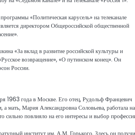
у на «Седьмом канале» и на телеканале «Россия 1».
программы «Политическая карусель» на телеканале
е является директором Общероссийской общественной
сение».
ина «За вклад в развитие российской культуры и
е «Русское возвращение», «О путинском конец». Он
рсон России.
я 1963 года в Москве. Его отец, Рудольф Францевич
, а мать, Мария Александровна Соловьева, работала на
то сильно повлияло на его интересы и выбор професси
атурный институт им. А.М. Горького. Здесь он получ