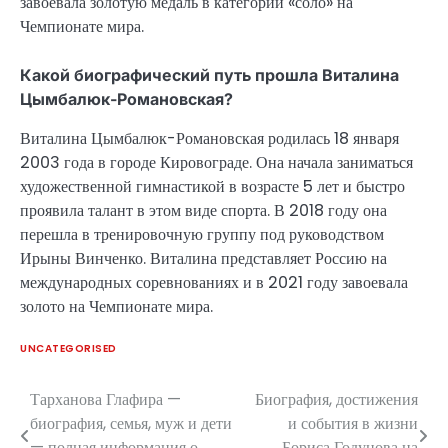
завоевала золотую медаль в категории «соло» на
Чемпионате мира.
Какой биографический путь прошла Виталина
Цымбалюк-Романовская?
Виталина Цымбалюк-Романовская родилась 18 января
2003 года в городе Кировограде. Она начала заниматься
художественной гимнастикой в возрасте 5 лет и быстро
проявила талант в этом виде спорта. В 2018 году она
перешла в тренировочную группу под руководством
Ирыны Винченко. Виталина представляет Россию на
международных соревнованиях и в 2021 году завоевала
золото на Чемпионате мира.
UNCATEGORISED
Тарханова Глафира —
Биография, достижения
Навигация
биография, семья, муж и дети
и события в жизни
по
— полная информация о
Бориса Годунова на