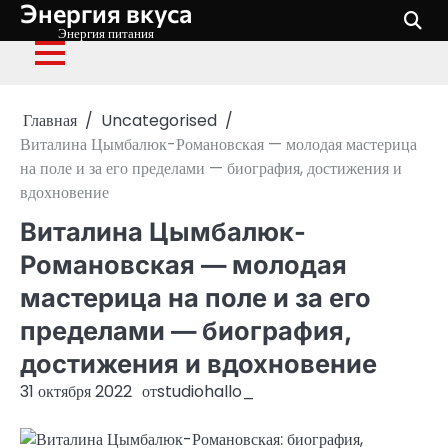
Энергия вкуса
Перейти
к
Энергия питания
содержимому
Главная
Uncategorised
Виталина Цымбалюк-Романовская — молодая мастерица
на поле и за его пределами — биография, достижения и
вдохновение
Виталина Цымбалюк-
Романовская — молодая
мастерица на поле и за его
пределами — биография,
достижения и вдохновение
31 октября 2022
от
studiohallo_