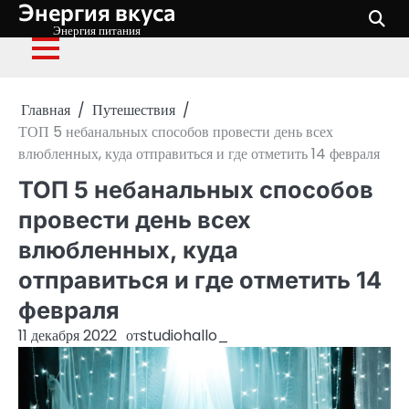
Энергия вкуса
Перейти
к
Энергия питания
содержимому
Главная
Путешествия
ТОП 5 небанальных способов провести день всех
влюбленных, куда отправиться и где отметить 14 февраля
ТОП 5 небанальных способов
провести день всех
влюбленных, куда
отправиться и где отметить 14
февраля
11 декабря 2022
от
studiohallo_