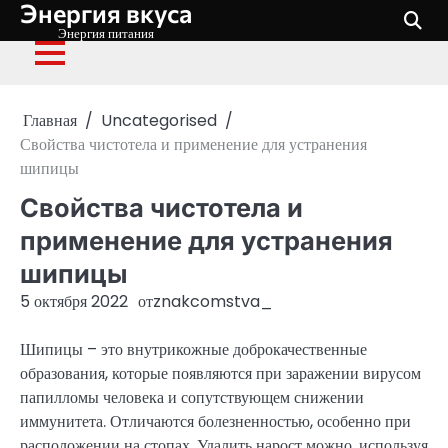
Энергия вкуса
Перейти
к
Энергия питания
содержимому
Главная
Uncategorised
Свойства чистотела и применение для устранения
шипицы
Свойства чистотела и
применение для устранения
шипицы
5 октября 2022
от
znakcomstva_
Шипицы – это внутрикожные доброкачественные
образования, которые появляются при заражении вирусом
папилломы человека и сопутствующем снижении
иммунитета. Отличаются болезненностью, особенно при
расположении на стопах. Удалить нарост можно, используя