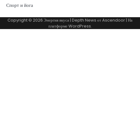
Спорт и йога
Copyright © 2026
Энергия вкуса
| Depth News от
Ascendoor
| На
платформе
WordPress
.