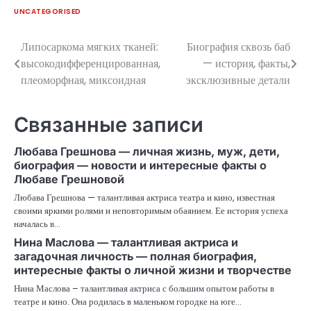
UNCATEGORISED
Липосаркома мягких тканей:
Биография сквозь баб
Навигация
высокодифференцированная,
— история, факты,
по
плеоморфная, миксоидная
эксклюзивные детали
записям
Связанные записи
Любава Грешнова — личная жизнь, муж, дети,
биография — новости и интересные факты о
Любаве Грешновой
Любава Грешнова — талантливая актриса театра и кино, известная
своими яркими ролями и неповторимым обаянием. Ее история успеха
началась в…
Нина Маслова — талантливая актриса и
загадочная личность — полная биография,
интересные факты о личной жизни и творчестве
Нина Маслова – талантливая актриса с большим опытом работы в
театре и кино. Она родилась в маленьком городке на юге…