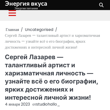
Энергия вкуса
Перейти
к
Энергия питания
содержимому
Главная
Uncategorised
Сергей Лазарев — талантливый артист и харизматичная
личность — узнайте всё о его биографии, ярких
достижениях и интересной личной жизни!
Сергей Лазарев —
талантливый артист и
харизматичная личность —
узнайте всё о его биографии,
ярких достижениях и
интересной личной жизни!
4 января 2023
от
studiohallo_