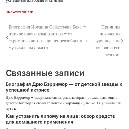
успешные альбомы и синглы.
UNCATEGORISED
Биография Иоганна Себастьяна Баха —
Причины
Навигация
путь великого композитора – от
появления
по
скромного детства до непревзойденных
фурункула на
музыкальных высот
голове и его
записям
лечение
Связанные записи
Биография Дрю Бэрримор — от детской звезды к
успешной актрисе
Дрю Бэрримор – американская актриса, которая прославилась еще в
детстве благодаря своим талантам и чарующей улыбке. Ее уникальный
путь к…
Как устранить липому на лице: обзор средств
для домашнего применения