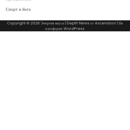
Спорт и йога
Copyright © 2026
Энергия вкуса
| Depth News от
Ascendoor
| На
платформе
WordPress
.