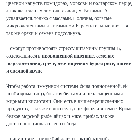
цветной капусте, помидорах, моркови и болгарском перце,
а так же зеленых листовых овощах. Витамин А
усваивается, только с маслами. Полезны, богатые
микроэлементами и витамином Е, растительные масла, а
так же орехи и семена подсолнуха.
Помогут противостоять стрессу витамины группы В,
содержащиеся в
пророщенной пшенице, семенах
подсолнечника, грече, неочищенном буром рисе, пшене
и овсяной крупе
.
Чтобы работа иммунной системы была полноценной, ей
необходима пища, богатая белками и ненасыщенными
жирными кислотами. Они есть в вышеперечисленных
продуктах, а так же в лососе, тунце, форели и семге. Кроме
белков морской рыбе, яйцах и мясе, грибах, так же
достаточно цинка, селена и йода.
Присутствие в пище бифидо- и лактобактерий,