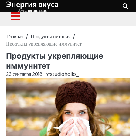
Энергия вкуса
Перейти
к
Энергия питания
содержимому
Главная
Продукты питания
Продукты укрепляющие иммунитет
Продукты укрепляющие
иммунитет
23 сентября 2018
от
studiohallo_