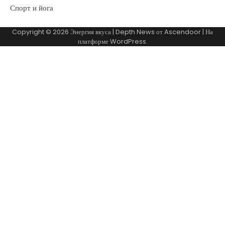
Спорт и йога
Copyright © 2026
Энергия вкуса
| Depth News от
Ascendoor
| На
платформе
WordPress
.