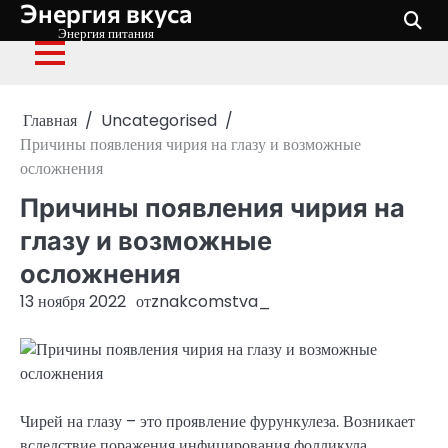
Энергия вкуса
Перейти
к
Энергия питания
содержимому
Главная
Uncategorised
Причины появления чирия на глазу и возможные
осложнения
Причины появления чирия на
глазу и возможные
осложнения
13 ноября 2022
от
znakcomstva_
Чирей на глазу – это проявление фурункулеза. Возникает
вследствие поражения инфицирования фолликула