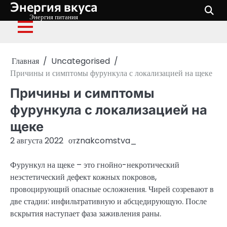
Энергия вкуса
Перейти
к
Энергия питания
содержимому
Главная
Uncategorised
Причины и симптомы фурункула с локализацией на щеке
Причины и симптомы
фурункула с локализацией на
щеке
2 августа 2022
от
znakcomstva_
Фурункул на щеке – это гнойно-некротический
неэстетический дефект кожных покровов,
провоцирующий опасные осложнения. Чирей созревают в
две стадии: инфильтративную и абсцедирующую. После
вскрытия наступает фаза заживления раны.