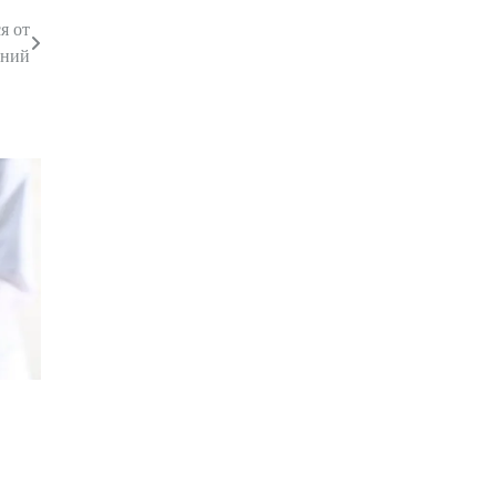
я от
ений