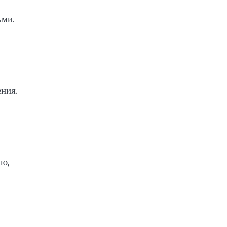
ьми.
ния.
ью,