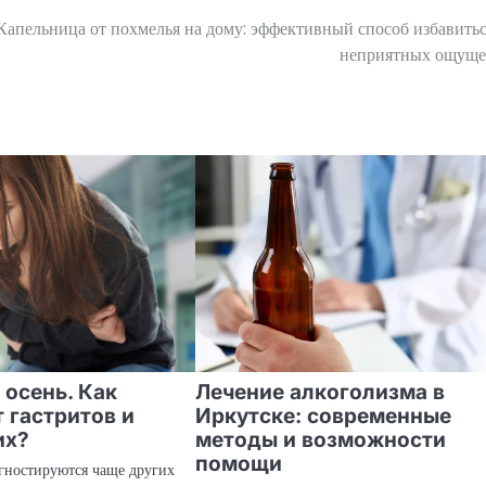
Капельница от похмелья на дому: эффективный способ избавитьс
неприятных ощущ
 осень. Как
Лечение алкоголизма в
т гастритов и
Иркутске: современные
их?
методы и возможности
помощи
агностируются чаще других