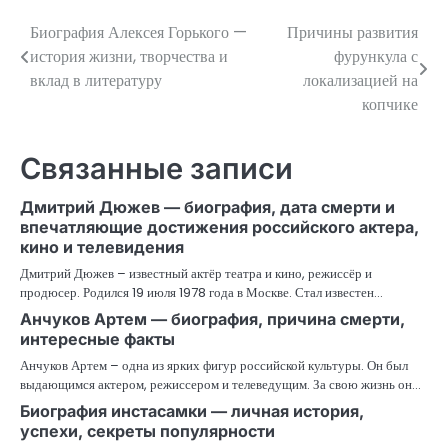
Биография Алексея Горького —
Причины развития
Навигация
история жизни, творчества и
фурункула с
по
вклад в литературу
локализацией на
копчике
записям
Связанные записи
Дмитрий Дюжев — биография, дата смерти и
впечатляющие достижения российского актера,
кино и телевидения
Дмитрий Дюжев – известный актёр театра и кино, режиссёр и
продюсер. Родился 19 июля 1978 года в Москве. Стал известен…
Анчуков Артем — биография, причина смерти,
интересные факты
Анчуков Артем – одна из ярких фигур российской культуры. Он был
выдающимся актером, режиссером и телеведущим. За свою жизнь он…
Биография инстасамки — личная история,
успехи, секреты популярности