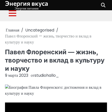
Энергия вкуса
Перейти
к
Энергия питания
содержимому
Главная
Uncategorised
Павел Флоренский — жизнь, творчество и вклад в
культуру и науку
Павел Флоренский — жизнь,
творчество и вклад в культуру
и науку
9 марта 2023
от
studiohallo_