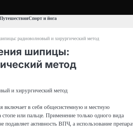
Путешествия
Спорт и йога
шипицы: радиоволновый и хирургический метод
ения шипицы:
гический метод
ая включает в себя общесистемную и местную
 стопе или пальце. Применение только одного вида
е подавляет активность ВПЧ, а использование препара