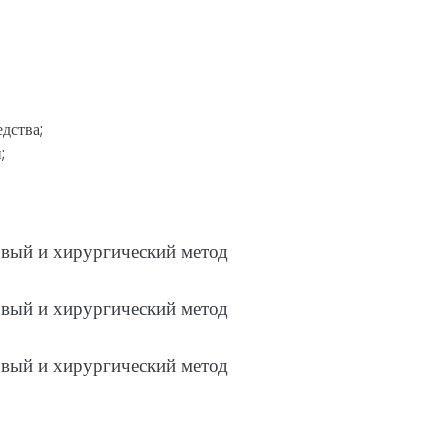
дства;
;