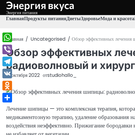
Энергия вкуса
Перейти
к
Энергия питания
содержимому
Главная
Продукты питания
Диеты
Здоровье
Мода и красота
Главная
Uncategorised
Обзор эффективных лечения 
WhatsApp
Обзор эффективных леч
Viber
радиоволновый и хирур
Telegram
21 октября 2022
от
studiohallo_
VK
Odnoklassniki
Отправить
Лечение шипицы — это комплексная терапия, котор
медикаментозную терапию, удаление образования на
воздействия неэффективно. Прижигание бородавки н
не избавляет от вегетации.