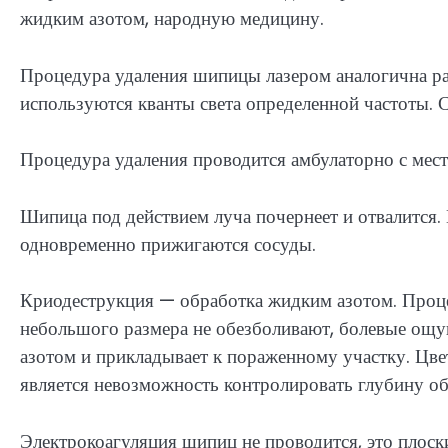
жидким азотом, народную медицину.
Процедура удаления шипицы лазером аналогична р
используются кванты света определенной частоты. 
Процедура удаления проводится амбулаторно с мес
Шипица под действием луча почернеет и отвалится.
одновременно прижигаются сосуды.
Криодеструкция — обработка жидким азотом. Про
небольшого размера не обезболивают, болевые ощу
азотом и прикладывает к пораженному участку. Цвет
является невозможность контролировать глубину об
Электрокоагуляция шипиц не проводится, это плоск