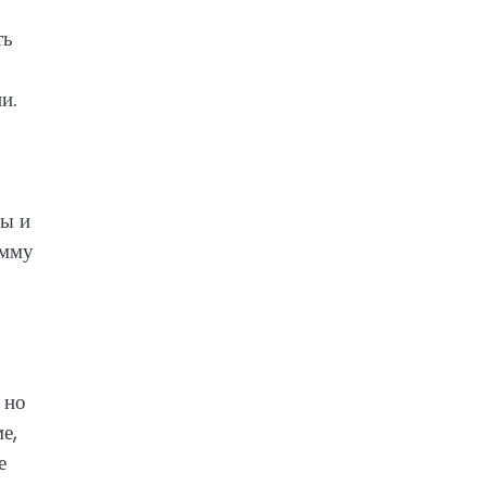
ть
и.
ры и
амму
 но
е,
е