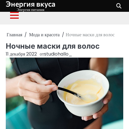
Энергия вкуса
Перейти
к
Энергия питания
содержимому
Главная
Мода и красота
Ночные маски для волос
Ночные маски для волос
11 декабря 2022
от
studiohallo_