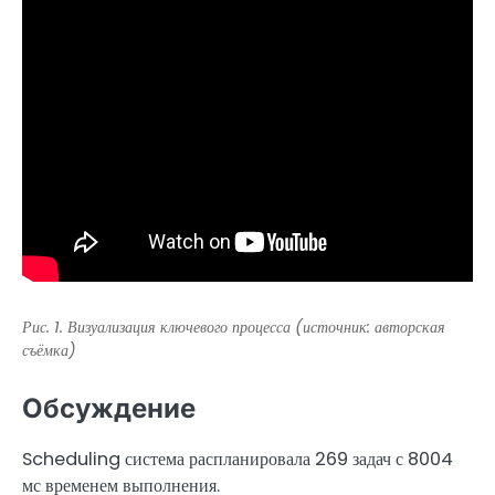
Рис. 1. Визуализация ключевого процесса (источник: авторская
съёмка)
Обсуждение
Scheduling система распланировала 269 задач с 8004
мс временем выполнения.