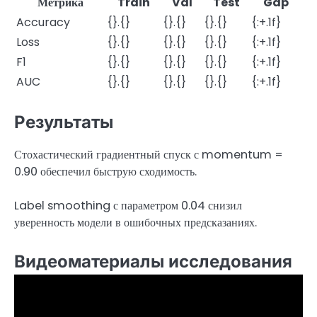
Метрика
Train
Val
Test
Gap
Accuracy
{}.{}
{}.{}
{}.{}
{:+.1f}
Loss
{}.{}
{}.{}
{}.{}
{:+.1f}
F1
{}.{}
{}.{}
{}.{}
{:+.1f}
AUC
{}.{}
{}.{}
{}.{}
{:+.1f}
Результаты
Стохастический градиентный спуск с momentum =
0.90 обеспечил быструю сходимость.
Label smoothing с параметром 0.04 снизил
уверенность модели в ошибочных предсказаниях.
Видеоматериалы исследования