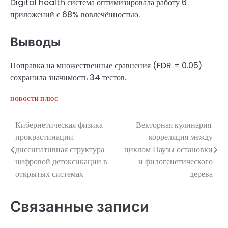
Digital health система оптимизировала работу 6
приложений с 68% вовлечённостью.
Выводы
Поправка на множественные сравнения (FDR = 0.05)
сохранила значимость 34 тестов.
НОВОСТИ ПЛЮС
Кибернетическая физика
Векторная кулинария:
Навигация
прокрастинации:
корреляция между
по
диссипативная структура
циклом Паузы остановки
цифровой детоксикации в
и филогенетического
записям
открытых системах
дерева
Связанные записи