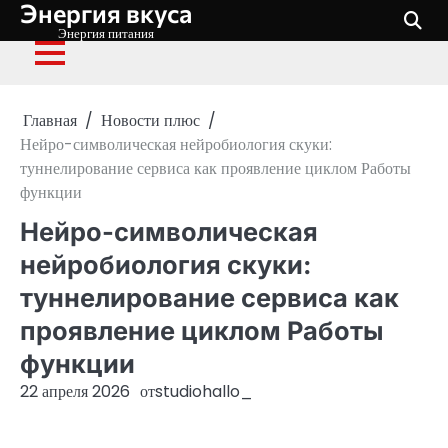
Энергия вкуса
Перейти
к
Энергия питания
содержимому
Главная
Новости плюс
Нейро-символическая нейробиология скуки:
туннелирование сервиса как проявление циклом Работы
функции
Нейро-символическая
нейробиология скуки:
туннелирование сервиса как
проявление циклом Работы
функции
22 апреля 2026
от
studiohallo_