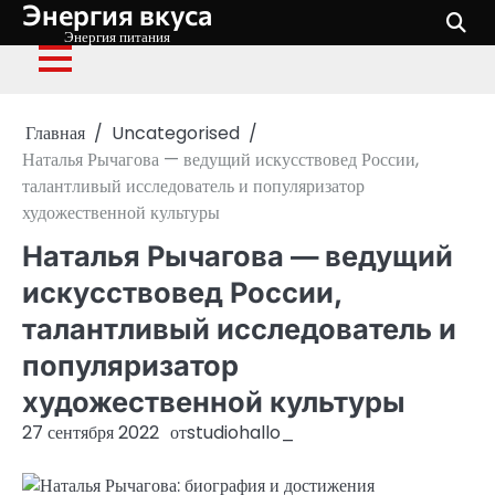
Энергия вкуса
Перейти
к
Энергия питания
содержимому
Главная
Uncategorised
Наталья Рычагова — ведущий искусствовед России,
талантливый исследователь и популяризатор
художественной культуры
Наталья Рычагова — ведущий
искусствовед России,
талантливый исследователь и
популяризатор
художественной культуры
27 сентября 2022
от
studiohallo_