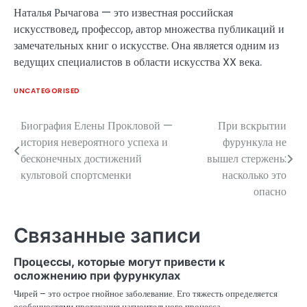
Наталья Рычагова — это известная российская
искусствовед, профессор, автор множества публикаций и
замечательных книг о искусстве. Она является одним из
ведущих специалистов в области искусства XX века.
UNCATEGORISED
Биография Елены Прокловой —
При вскрытии
Навигация
история невероятного успеха и
фурункула не
по
бесконечных достижений
вышел стержень:
культовой спортсменки
насколько это
записям
опасно
Связанные записи
Процессы, которые могут привести к
осложнению при фурункулах
Чирей – это острое гнойное заболевание. Его тяжесть определяется
особенностями протекания нагноительного процесса,