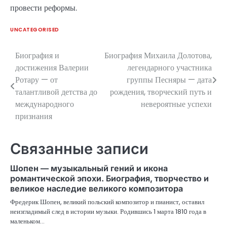
провести реформы.
UNCATEGORISED
Биография и
Биография Михаила Долотова,
Навигация
достижения Валерии
легендарного участника
по
Ротару — от
группы Песняры — дата
талантливой детства до
рождения, творческий путь и
записям
международного
невероятные успехи
признания
Связанные записи
Шопен — музыкальный гений и икона
романтической эпохи. Биография, творчество и
великое наследие великого композитора
Фредерик Шопен, великий польский композитор и пианист, оставил
неизгладимый след в истории музыки. Родившись 1 марта 1810 года в
маленьком…