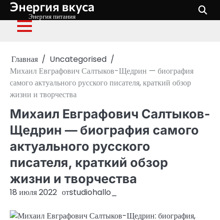
Энергия вкуса
Перейти
к
Энергия питания
содержимому
Главная
Uncategorised
Михаил Евграфович Салтыков-Щедрин — биография
самого актуального русского писателя, краткий обзор
жизни и творчества
Михаил Евграфович Салтыков-
Щедрин — биография самого
актуального русского
писателя, краткий обзор
жизни и творчества
18 июля 2022
от
studiohallo_