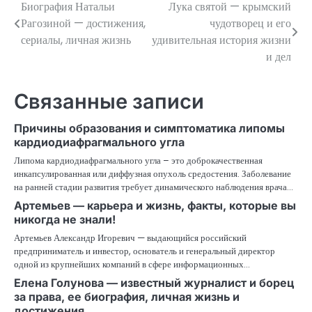
Биография Натальи
Лука святой — крымский
Навигация
Рагозиной — достижения,
чудотворец и его
по
сериалы, личная жизнь
удивительная история жизни
и дел
записям
Связанные записи
Причины образования и симптоматика липомы
кардиодиафрагмального угла
Липома кардиодиафрагмального угла – это доброкачественная
инкапсулированная или диффузная опухоль средостения. Заболевание
на ранней стадии развития требует динамического наблюдения врача…
Артемьев — карьера и жизнь, факты, которые вы
никогда не знали!
Артемьев Александр Игоревич — выдающийся российский
предприниматель и инвестор, основатель и генеральный директор
одной из крупнейших компаний в сфере информационных…
Елена Голунова — известный журналист и борец
за права, ее биография, личная жизнь и
достижения