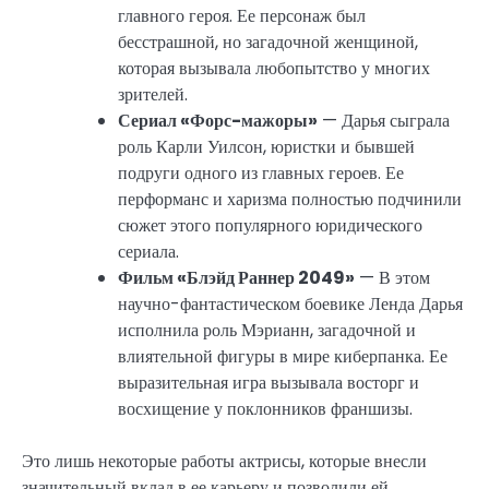
главного героя. Ее персонаж был
бесстрашной, но загадочной женщиной,
которая вызывала любопытство у многих
зрителей.
Сериал «Форс-мажоры»
— Дарья сыграла
роль Карли Уилсон, юристки и бывшей
подруги одного из главных героев. Ее
перформанс и харизма полностью подчинили
сюжет этого популярного юридического
сериала.
Фильм «Блэйд Раннер 2049»
— В этом
научно-фантастическом боевике Ленда Дарья
исполнила роль Мэрианн, загадочной и
влиятельной фигуры в мире киберпанка. Ее
выразительная игра вызывала восторг и
восхищение у поклонников франшизы.
Это лишь некоторые работы актрисы, которые внесли
значительный вклад в ее карьеру и позволили ей