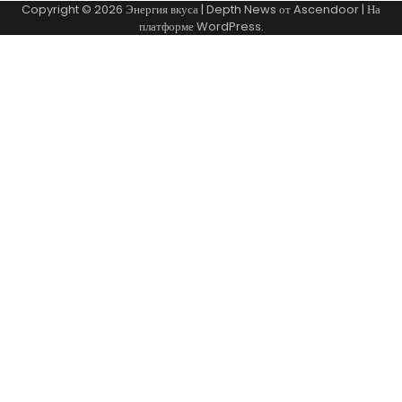
Copyright © 2026
Энергия вкуса
| Depth News от
Ascendoor
| На
платформе
WordPress
.