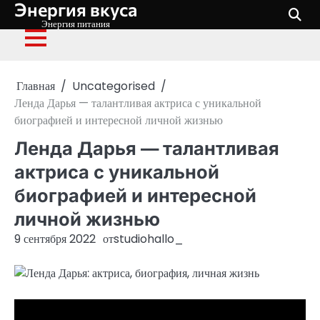
Энергия вкуса
Перейти
к
Энергия питания
содержимому
Главная
Uncategorised
Ленда Дарья — талантливая актриса с уникальной
биографией и интересной личной жизнью
Ленда Дарья — талантливая
актриса с уникальной
биографией и интересной
личной жизнью
9 сентября 2022
от
studiohallo_