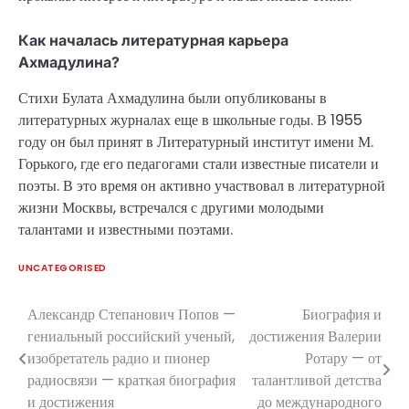
Как началась литературная карьера
Ахмадулина?
Стихи Булата Ахмадулина были опубликованы в
литературных журналах еще в школьные годы. В 1955
году он был принят в Литературный институт имени М.
Горького, где его педагогами стали известные писатели и
поэты. В это время он активно участвовал в литературной
жизни Москвы, встречался с другими молодыми
талантами и известными поэтами.
UNCATEGORISED
Александр Степанович Попов —
Биография и
Навигация
гениальный российский ученый,
достижения Валерии
по
изобретатель радио и пионер
Ротару — от
радиосвязи — краткая биография
талантливой детства
записям
и достижения
до международного