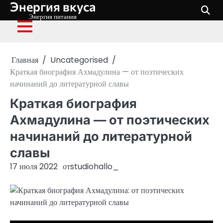
Энергия вкуса
Перейти
к
Энергия питания
содержимому
Главная
Uncategorised
Краткая биография Ахмадулина — от поэтических
начинаний до литературной славы
Краткая биография
Ахмадулина — от поэтических
начинаний до литературной
славы
17 июля 2022
от
studiohallo_