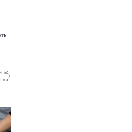
ать
чия:
лога