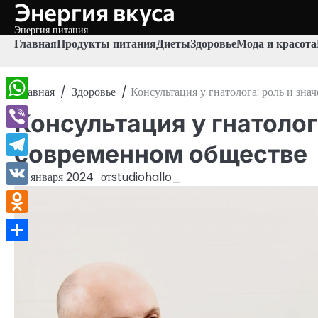
Энергия вкуса
Перейти
к
Энергия питания
содержимому
Главная
Продукты питания
Диеты
Здоровье
Мода и красота
Главная
Здоровье
Консультация у гнатолога: роль и зна
WhatsApp
Консультация у гнатолог
Viber
современном обществе
Telegram
27 января 2024
от
studiohallo_
VK
Odnoklassniki
Отправить