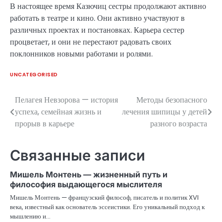
В настоящее время Казючиц сестры продолжают активно
работать в театре и кино. Они активно участвуют в
различных проектах и постановках. Карьера сестер
процветает, и они не перестают радовать своих
поклонников новыми работами и ролями.
UNCATEGORISED
Пелагея Невзорова — история
Методы безопасного
Навигация
успеха, семейная жизнь и
лечения шипицы у детей
по
прорыв в карьере
разного возраста
записям
Связанные записи
Мишель Монтень — жизненный путь и
философия выдающегося мыслителя
Мишель Монтень — французский философ, писатель и политик XVI
века, известный как основатель эссеистики. Его уникальный подход к
мышлению и…