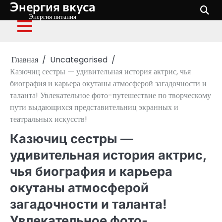
Энергия вкуса
Перейти
к
Энергия питания
содержимому
Главная
Uncategorised
Казючиц сестры — удивительная история актрис, чья
биография и карьера окутаны атмосферой загадочности и
таланта! Увлекательное фото-путешествие по творческому
пути выдающихся представительниц экранных и
театральных искусств!
Казючиц сестры —
удивительная история актрис,
чья биография и карьера
окутаны атмосферой
загадочности и таланта!
Увлекательное фото-