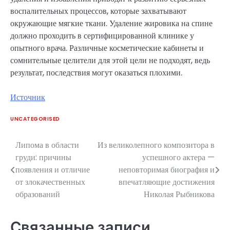
воспалительных процессов, которые захватывают
окружающие мягкие ткани. Удаление жировика на спине
должно проходить в сертифицированной клинике у
опытного врача. Различные косметические кабинеты и
сомнительные целители для этой цели не подходят, ведь
результат, последствия могут оказаться плохими.
Источник
UNCATEGORISED
Липома в области
Из великолепного композитора в
Навигация
груди: причины
успешного актера —
по
появления и отличие
неповторимая биография и
от злокачественных
впечатляющие достижения
записям
образований
Николая Рыбникова
Связанные записи