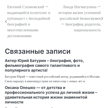
Евгений Сатановский —
Линда Нигматулина —
Навигация
выдающийся политолог и
история жизни успешной
по
публицист с бесподобной
российской бизнесвумен
биографией и
— биография, родители,
записям
многочисленными
национальность
достижениями
Связанные записи
Актер Юрий Батурин – биография, фото,
фильмография самого талантливого и
популярного артиста!
Батурин Юрий — известный российский актер, родившийся в Москве.
Свою карьеру в киноиндустрии он начал еще с юных лет и…
Оксана Олешко — от детства и
профессионального успеха до личной жизни –
удивительная история жизни знаменитой
личности