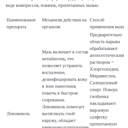
виде компрессов, повязок, пропитанных мазью.
Наименование
Механизм действия на
Способ
препарата
организм
применения мази
Предварительно
область нарыва
обрабатывают
Мазь включает в состав
антисептическим
антибиотик, что
раствором –
позволяет устранить
Хлоргескидин,
воспаление,
Мирамистин,
дезинфицировать кожу
Салициловый
в зоне нанесения,
спирт. Поверх
помочь в быстром
гнойника
созревании.
накладывают
Левомеколь помогает
марлевую
Левомеколь
вытягивать гной
салфетку
наружу, обладает
пропитанную
иммуномодулирующим