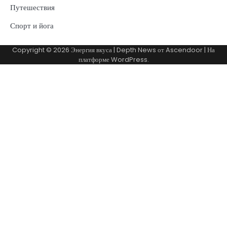
Путешествия
Спорт и йога
Copyright © 2026
Энергия вкуса
| Depth News от
Ascendoor
| На
платформе
WordPress
.