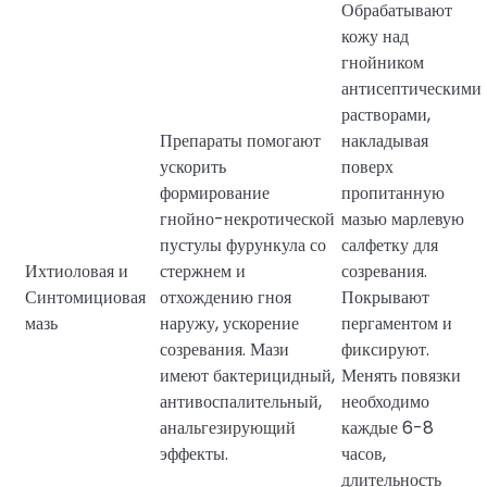
Обрабатывают
кожу над
гнойником
антисептическими
растворами,
Препараты помогают
накладывая
ускорить
поверх
формирование
пропитанную
гнойно-некротической
мазью марлевую
пустулы фурункула со
салфетку для
Ихтиоловая и
стержнем и
созревания.
Синтомициовая
отхождению гноя
Покрывают
мазь
наружу, ускорение
пергаментом и
созревания. Мази
фиксируют.
имеют бактерицидный,
Менять повязки
антивоспалительный,
необходимо
анальгезирующий
каждые 6-8
эффекты.
часов,
длительность