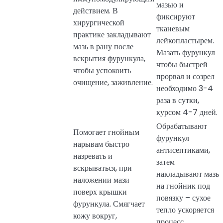
мазью и
действием. В
фиксируют
хирургической
тканевым
практике закладывают
лейкопластырем.
мазь в рану после
Мазать фурункул
вскрытия фурункула,
чтобы быстрей
чтобы успокоить
прорвал и созрел
очищение, заживление.
необходимо 3-4
раза в сутки,
курсом 4-7 дней.
Обрабатывают
Помогает гнойным
фурункул
нарывам быстро
антисептиками,
назревать и
затем
вскрываться, при
накладывают мазь
наложении мази
на гнойник под
поверх крышки
повязку – сухое
фурункула. Смягчает
тепло ускоряется
кожу вокруг,
процесс