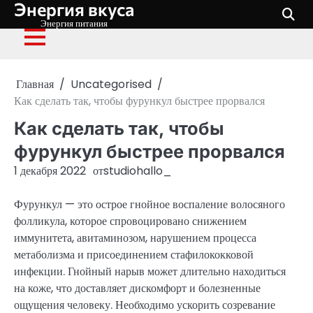
Энергия вкуса
Перейти
к
Энергия питания
содержимому
Главная
Uncategorised
Как сделать так, чтобы фурункул быстрее прорвался
Как сделать так, чтобы
фурункул быстрее прорвался
1 декабря 2022
от
studiohallo_
Фурункул — это острое гнойное воспаление волосяного
фолликула, которое спровоцировано снижением
иммунитета, авитаминозом, нарушением процесса
метаболизма и присоединением стафилококковой
инфекции. Гнойный нарыв может длительно находиться
на коже, что доставляет дискомфорт и болезненные
ощущения человеку. Необходимо ускорить созревание