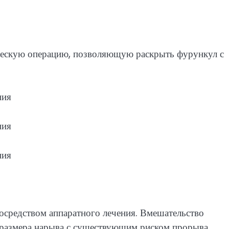
ческую операцию, позволяющую раскрыть фурункул с
осредством аппаратного лечения. Вмешательство
о размера нарыва с существующим риском прорыва