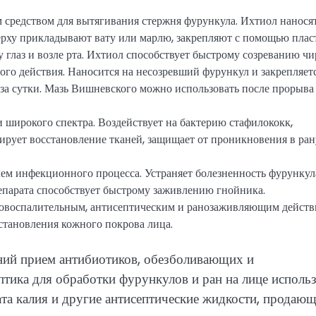
 средством для вытягивания стержня фурункула. Ихтиол нанося
ерху прикладывают вату или марлю, закрепляют с помощью плас
у глаз и возле рта. Ихтиол способствует быстрому созреванию чи
го действия. Наносится на несозревший фурункул и закрепляет
з за сутки. Мазь Вишневского можно использовать после прорыва
 широкого спектра. Воздействует на бактерию стафилококк,
ирует восстановление тканей, защищает от проникновения в ран
ем инфекционного процесса. Устраняет болезненность фурункул
епарата способствует быстрому заживлению гнойника.
вовоспалительным, антисептическим и ранозаживляющим действ
сстановления кожного покрова лица.
нний прием антибиотиков, обезболивающих и
ептика для обработки фурункулов и ран на лице исполь
ата калия и другие антисептические жидкости, продаю