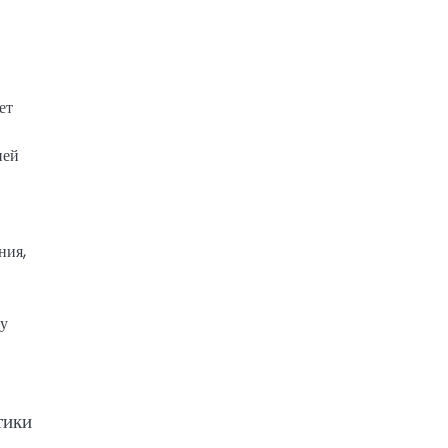
ет
ней
ния,
ну
тики