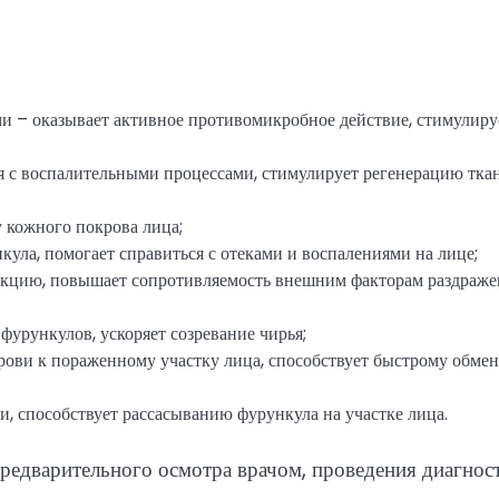
ми – оказывает активное противомикробное действие, стимулиру
я с воспалительными процессами, стимулирует регенерацию тка
 кожного покрова лица;
кула, помогает справиться с отеками и воспалениями на лице;
акцию, повышает сопротивляемость внешним факторам раздраже
фурункулов, ускоряет созревание чирья;
рови к пораженному участку лица, способствует быстрому обме
и, способствует рассасыванию фурункула на участке лица.
предварительного осмотра врачом, проведения диагнос