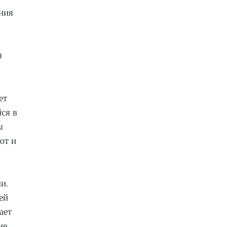
ния
я
ет
ся в
ы
ют и
и.
ей
ает
не