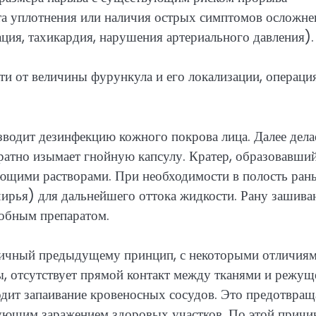
ста уплотнения или наличия острых симптомов осложне
ация, тахикардия, нарушения артериального давления).
ти от величины фурункула и его локализации, операци
зводит дезинфекцию кожного покрова лица. Далее дела
ратно изымает гнойную капсулу. Кратер, образовавший
ющими растворами. При необходимости в полость ран
чирья) для дальнейшего оттока жидкости. Рану зашива
обным препаратом.
гичный предыдущему принцип, с некоторыми отличиям
ы, отсутствует прямой контакт между тканями и режущ
дит запаивание кровеносных сосудов. Это предотвращ
ующим заражением здоровых участков. По этой причи