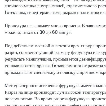
гнойного мешка внутрь тканей, стремительного ро
(отек лица, гипертермия тела, выраженная интоксик
Процедура не занимает много времени. В зависимос
может длиться от 30 до 60 минут.
Под действием местной анестезии врач хирург прои
разрез, соответствующий размеру фурункула и акку
результате манипуляции, промывается дезинфициру
устанавливается дренаж (в зависимости от размера 
прикладывают специальную повязку с противомикр
Метод лазерного иссечения фурункула имеет анало
Разрез на лице производит луч высокой температур
поверхностью. Во время разреза фурункула происхо
кровопотерю и распространение инфекции с послед