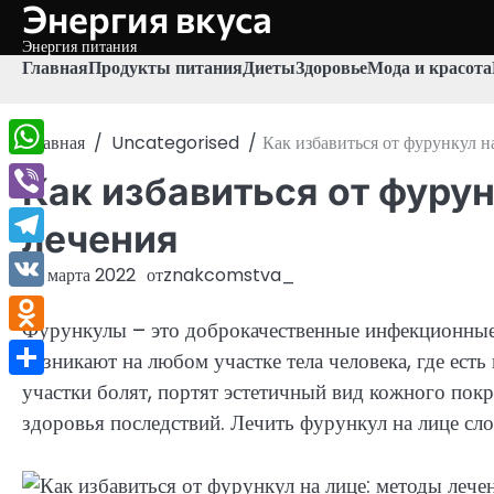
Энергия вкуса
Перейти
к
Энергия питания
содержимому
Главная
Продукты питания
Диеты
Здоровье
Мода и красота
Главная
Uncategorised
Как избавиться от фурункул н
WhatsApp
Как избавиться от фурун
Viber
лечения
Telegram
25 марта 2022
от
znakcomstva_
VK
Фурункулы – это доброкачественные инфекционные 
Odnoklassniki
возникают на любом участке тела человека, где ес
участки болят, портят эстетичный вид кожного пок
Отправить
здоровья последствий. Лечить фурункул на лице сло