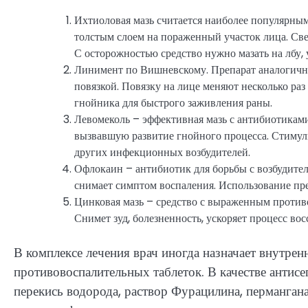
Ихтиоловая мазь считается наиболее популярным
толстым слоем на пораженный участок лица. Св
С осторожностью средство нужно мазать на лбу, 
Линимент по Вишневскому. Препарат аналогично
повязкой. Повязку на лице меняют несколько ра
гнойника для быстрого заживления раны.
Левомеколь – эффективная мазь с антибиотиками
вызвавшую развитие гнойного процесса. Стимул
других инфекционных возбудителей.
Офлокаин – антибиотик для борьбы с возбудител
снимает симптом воспаления. Использование пр
Цинковая мазь – средство с выраженным проти
Снимет зуд, болезненность, ускоряет процесс во
В комплексе лечения врач иногда назначает внутре
противовоспалительных таблеток. В качестве антис
перекись водорода, раствор Фурацилина, перманган