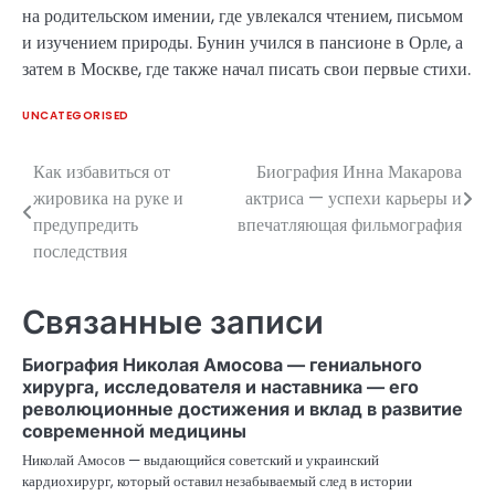
на родительском имении, где увлекался чтением, письмом
и изучением природы. Бунин учился в пансионе в Орле, а
затем в Москве, где также начал писать свои первые стихи.
UNCATEGORISED
Как избавиться от
Биография Инна Макарова
Навигация
жировика на руке и
актриса — успехи карьеры и
по
предупредить
впечатляющая фильмография
последствия
записям
Связанные записи
Биография Николая Амосова — гениального
хирурга, исследователя и наставника — его
революционные достижения и вклад в развитие
современной медицины
Николай Амосов — выдающийся советский и украинский
кардиохирург, который оставил незабываемый след в истории