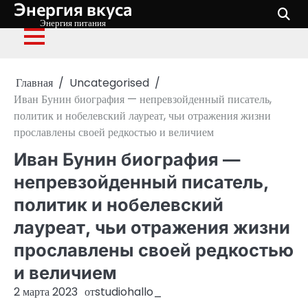
Энергия вкуса
Перейти
к
Энергия питания
содержимому
Главная
Uncategorised
Иван Бунин биография — непревзойденный писатель,
политик и нобелевский лауреат, чьи отражения жизни
прославлены своей редкостью и величием
Иван Бунин биография —
непревзойденный писатель,
политик и нобелевский
лауреат, чьи отражения жизни
прославлены своей редкостью
и величием
2 марта 2023
от
studiohallo_