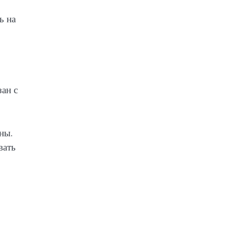
ь на
зан с
ны.
вать