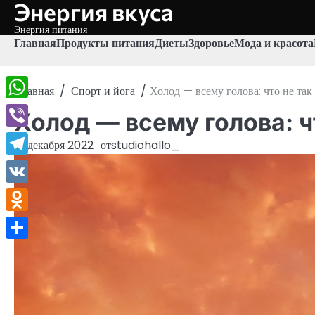
Энергия вкуса
Перейти
к
Энергия питания
содержимому
Главная
Продукты питания
Диеты
Здоровье
Мода и красота
Главная
Спорт и йога
Холод — всему голова: что не так
WhatsApp
Холод — всему голова: чт
Viber
10 декабря 2022
от
studiohallo_
Telegram
VK
Odnoklassniki
Отправить