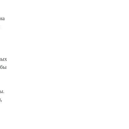
на
м
ных
обы
ы.
,