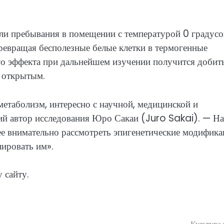
ели пребывания в помещении с температурой 0 градусо
ревращая бесполезные белые клетки в термогенные
ого эффекта при дальнейшем изучении получится добит
я открытым.
метаболизм, интересно с научной, медицинской и
ий автор исследования Юро Сакаи (Juro Sakai). — Н
ее внимательно рассмотреть эпигенетические модифик
лировать им».
 сайту.