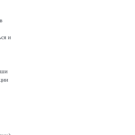
в
ься и
аши
ации