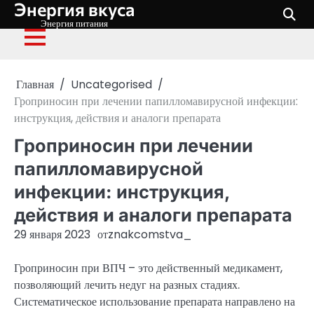
Энергия вкуса
Перейти
к
Энергия питания
содержимому
Главная
Uncategorised
Гроприносин при лечении папилломавирусной инфекции:
инструкция, действия и аналоги препарата
Гроприносин при лечении
папилломавирусной
инфекции: инструкция,
действия и аналоги препарата
29 января 2023
от
znakcomstva_
Гроприносин при ВПЧ – это действенный медикамент,
позволяющий лечить недуг на разных стадиях.
Систематическое использование препарата направлено на