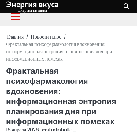
Энергия вкуса
Перейти
к
Энергия питания
содержимому
Главная
Новости плюс
Фрактальная психофармакология вдохновения:
информационная энтропия планирования дня при
информационных помехах
Фрактальная
психофармакология
вдохновения:
информационная энтропия
планирования дня при
информационных помехах
16 апреля 2026
от
studiohallo_