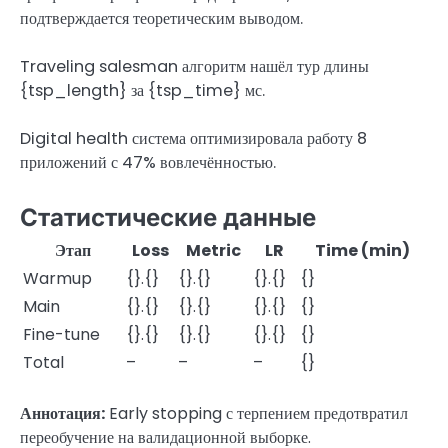
подтверждается теоретическим выводом.
Traveling salesman алгоритм нашёл тур длины
{tsp_length} за {tsp_time} мс.
Digital health система оптимизировала работу 8
приложений с 47% вовлечённостью.
Статистические данные
Этап
Loss
Metric
LR
Time (min)
Warmup
{}.{}
{}.{}
{}.{}
{}
Main
{}.{}
{}.{}
{}.{}
{}
Fine-tune
{}.{}
{}.{}
{}.{}
{}
Total
–
–
–
{}
Аннотация:
Early stopping с терпением предотвратил
переобучение на валидационной выборке.