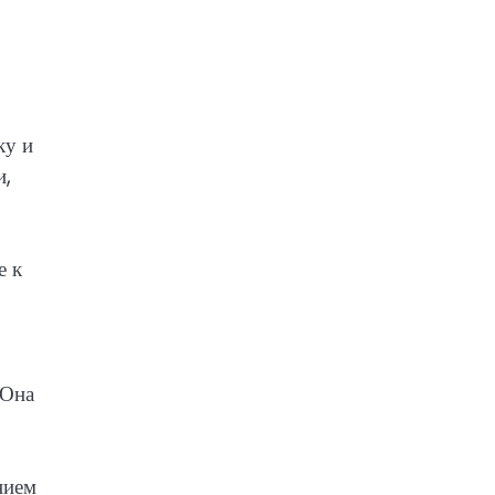
ку и
и,
е к
 Она
нием