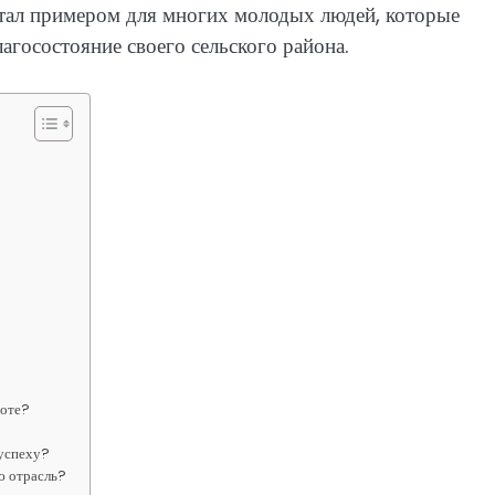
стал примером для многих молодых людей, которые
госостояние своего сельского района.
боте?
 успеху?
ю отрасль?