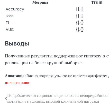
Метрика
Train
Accuracy
{}.{}
Loss
{}.{}
F1
{}.{}
AUC
{}.{}
Выводы
Полученные результаты поддерживают гипотезу о с
репликации на более крупной выборке.
Аннотация:
Важно подчеркнуть, что не является артефактом ,
НОВОСТИ ПЛЮС
Гиперболическая социология одиночества: неопределённост
Навигация
мотивации в условиях высокой когнитивной нагрузки
по