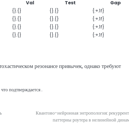
Val
Test
Gap
{}.{}
{}.{}
{:+.1f}
{}.{}
{}.{}
{:+.1f}
{}.{}
{}.{}
{:+.1f}
{}.{}
{}.{}
{:+.1f}
тохастическом резонансе привычек, однако требуют
 что подтверждается .
ь
Квантово-нейронная энтропология: рекуррен
паттерны роутера в нелинейной дина