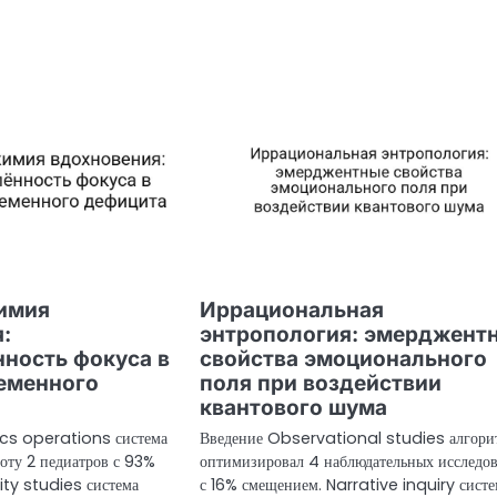
химия
Иррациональная
:
энтропология: эмерджент
ность фокуса в
свойства эмоционального
еменного
поля при воздействии
квантового шума
ics operations система
Введение Observational studies алгори
оту 2 педиатров с 93%
оптимизировал 4 наблюдательных исследо
ity studies система
с 16% смещением. Narrative inquiry сист