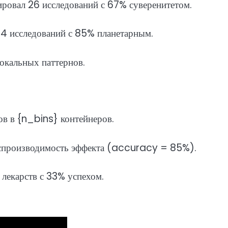
овал 26 исследований с 67% суверенитетом.
4 исследований с 85% планетарным.
окальных паттернов.
в в {n_bins} контейнеров.
оспроизводимость эффекта (accuracy = 85%).
лекарств с 33% успехом.