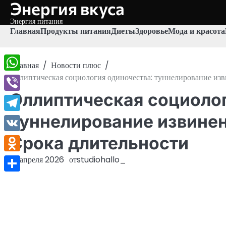
Энергия вкуса
Перейти
к
Энергия питания
содержимому
Главная
Продукты питания
Диеты
Здоровье
Мода и красота
Главная
Новости плюс
Эллиптическая социология одиночества: туннелирование изв
WhatsApp
Эллиптическая социолог
Viber
туннелирование извинен
Telegram
Срока длительности
VK
Odnoklassniki
18 апреля 2026
от
studiohallo_
Отправить