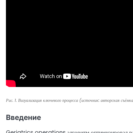
Рис. 1. Визуализация ключевого процесса (источник: авторская съёмк
Введение
Geriatrics operations алгоритм оптимизировал ра