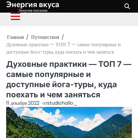
Энергия вкуса
Перейти
к
Энергия питания
содержимому
Главная
Путешествия
Духовные практики — ТОП 7 — самые популярные и
доступные йога-туры, куда поехать и чем заняться
Духовные практики — ТОП 7 —
самые популярные и
доступные йога-туры, куда
поехать и чем заняться
11 декабря 2022
от
studiohallo_