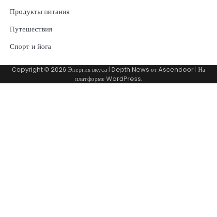
Продукты питания
Путешествия
Спорт и йога
Copyright © 2026
Энергия вкуса
| Depth News от
Ascendoor
| На
платформе
WordPress
.