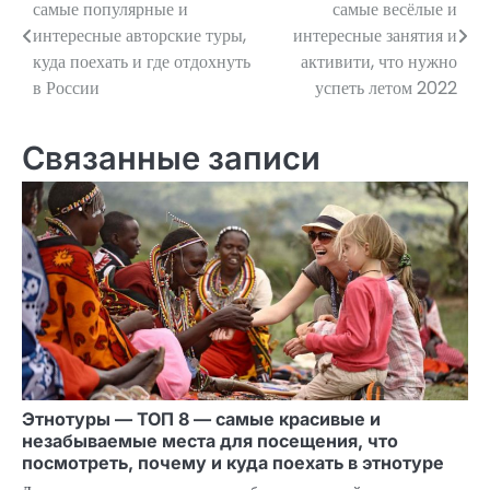
самые популярные и
самые весёлые и
по
интересные авторские туры,
интересные занятия и
куда поехать и где отдохнуть
активити, что нужно
записям
в России
успеть летом 2022
Связанные записи
Этнотуры — ТОП 8 — самые красивые и
незабываемые места для посещения, что
посмотреть, почему и куда поехать в этнотуре