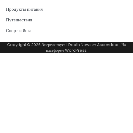
Продукты питания
Путешествия
Спорт и йога
Copyright © 2026
Энергия вкуса
| Depth News от
Ascendoor
| На
платформе
WordPress
.