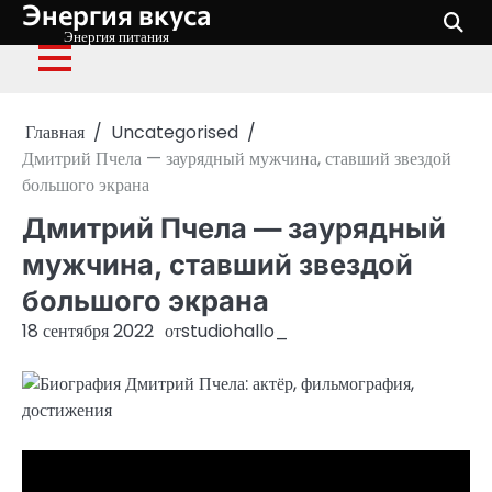
Энергия вкуса
Перейти
к
Энергия питания
содержимому
Главная
Uncategorised
Дмитрий Пчела — заурядный мужчина, ставший звездой
большого экрана
Дмитрий Пчела — заурядный
мужчина, ставший звездой
большого экрана
18 сентября 2022
от
studiohallo_