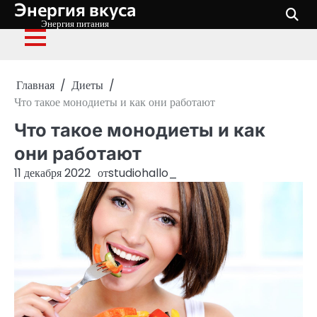
Энергия вкуса
Перейти
к
Энергия питания
содержимому
Главная
Диеты
Что такое монодиеты и как они работают
Что такое монодиеты и как
они работают
11 декабря 2022
от
studiohallo_