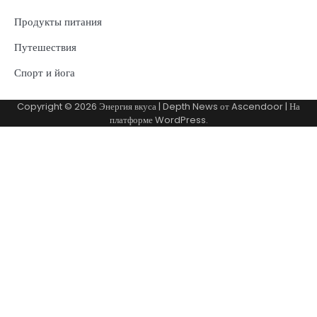
Продукты питания
Путешествия
Спорт и йога
Copyright © 2026
Энергия вкуса
| Depth News от
Ascendoor
| На
платформе
WordPress
.