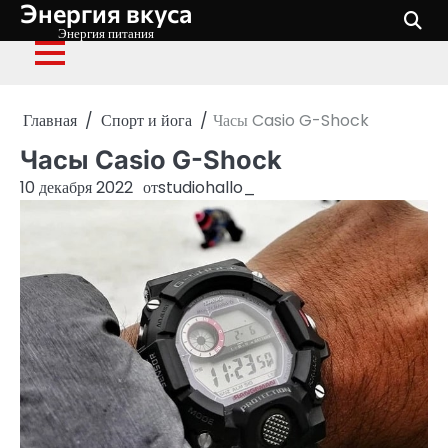
Энергия вкуса
Перейти
к
Энергия питания
содержимому
Главная
Спорт и йога
Часы Casio G-Shock
Часы Casio G-Shock
10 декабря 2022
от
studiohallo_