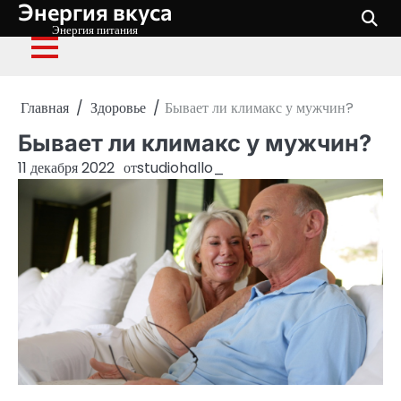
Энергия вкуса
Перейти
к
Энергия питания
содержимому
Главная
Здоровье
Бывает ли климакс у мужчин?
Бывает ли климакс у мужчин?
11 декабря 2022
от
studiohallo_