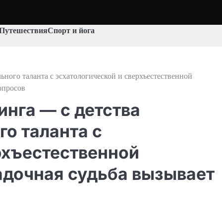
Путешествия
Спорт и йога
ьного таланта с эсхатологической и сверхъестественной
опросов
нга — с детства
го таланта с
рхъестественной
гадочная судьба вызывает