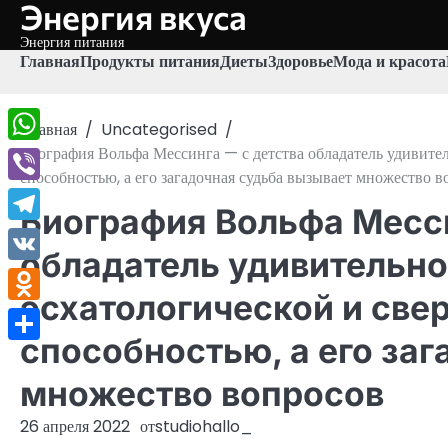
Энергия вкуса
Перейти
к
Энергия питания
содержимому
Главная
Продукты питания
Диеты
Здоровье
Мода и красота
Главная
Uncategorised
Биография Вольфа Мессинга — с детства обладатель удивител
WhatsApp
способностью, а его загадочная судьба вызывает множество в
Viber
Биография Вольфа Месси
Telegram
обладатель удивительно
VK
эсхатологической и све
Odnoklassniki
способностью, а его за
Отправить
множество вопросов
26 апреля 2022
от
studiohallo_