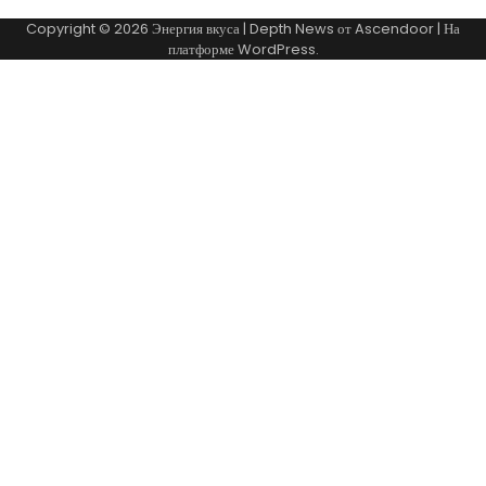
Copyright © 2026
Энергия вкуса
| Depth News от
Ascendoor
| На
платформе
WordPress
.