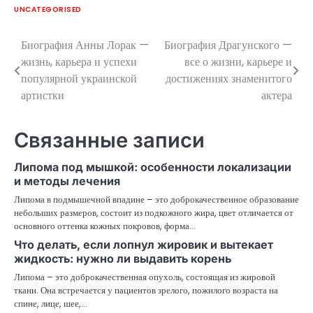
UNCATEGORISED
Биография Анны Лорак —
Биография Драгунского —
Навигация
жизнь, карьера и успехи
все о жизни, карьере и
по
популярной украинской
достижениях знаменитого
артистки
актера
записям
Связанные записи
Липома под мышкой: особенности локализации
и методы лечения
Липома в подмышечной впадине – это доброкачественное образование
небольших размеров, состоит из подкожного жира, цвет отличается от
основного оттенка кожных покровов, форма…
Что делать, если лопнул жировик и вытекает
жидкость: нужно ли выдавить корень
Липома – это доброкачественная опухоль, состоящая из жировой
ткани. Она встречается у пациентов зрелого, пожилого возраста на
спине, лице, шее,…