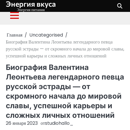
Энергия вкуса
Перейти
к
Энергия питания
содержимому
Главная
Uncategorised
Биография Валентина Леонтьева легендарного певца
русской эстрады — от скромного начала до мировой славы,
успешной карьеры и сложных личных отношений
Биография Валентина
Леонтьева легендарного певца
русской эстрады — от
скромного начала до мировой
славы, успешной карьеры и
сложных личных отношений
26 января 2023
от
studiohallo_