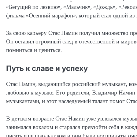
«Бегущий по лезвию», «Мальчик», «Дождь», «Револ
фильма «Осенний марафон», который стал одной из
За свою карьеру Стас Намин получил множество пр
Он оставил огромный след в отечественной и мирово
помниться и цениться.
Путь к славе и успеху
Стас Намин, выдающийся российский музыкант, комп
любовью к музыке. Его родители, Владимир Намин 
музыкантами, и этот наследуемый талант помог Стас
В детском возрасте Стас Намин уже увлекался музык
занимался вокалом и старался превзойти себя в ка
писать еще школьником и они были восприняты оче