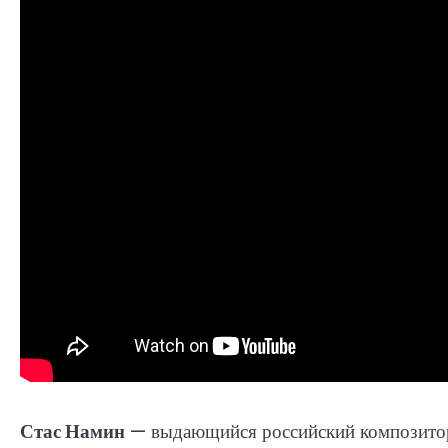
Стас Намин
— выдающийся российский композитор,