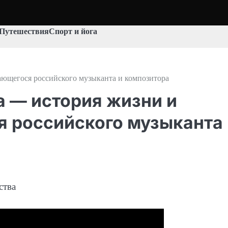
Путешествия
Спорт и йога
ающегося российского музыканта и композитора
 — история жизни и
я российского музыканта 