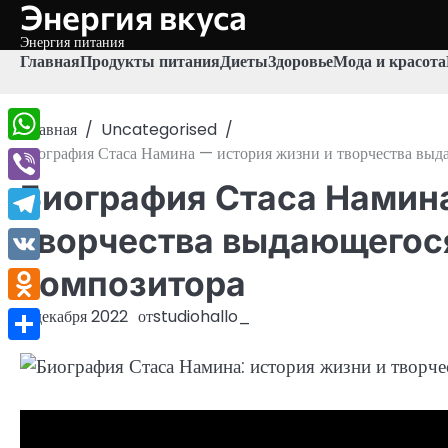
Энергия вкуса
Перейти
к
Энергия питания
содержимому
Главная
Продукты питания
Диеты
Здоровье
Мода и красота
Главная
Uncategorised
Биография Стаса Намина — история жизни и творчества выд
WhatsApp
Биография Стаса Намина
Viber
творчества выдающегос
Telegram
композитора
VK
Odnoklassniki
7 декабря 2022
от
studiohallo_
Отправить