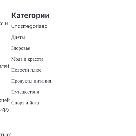
Категории
е и
Uncategorised
Диеты
Здоровье
т
Мода и красота
илей
Новости плюс
Продукты питания
Путешествия
фией
Спорт и йога
феру
стью: