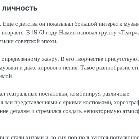
 личность
. Еще с детства он показывал большой интерес к музык
возрасте. В 1973 году Намин основал группу «Театр»,
узыки советской эпохи.
 определенному жанру. В его творчестве присутствую
музыки и даже хорового пения. Такое разнообразие ст
имой.
вал театральные постановки, комбинируя различные
ьными представлениями с яркими костюмами, хореогра
ание деталям и стремился создать неповторимую атмос
орые стали хитами и до сих пор пользуются популярно