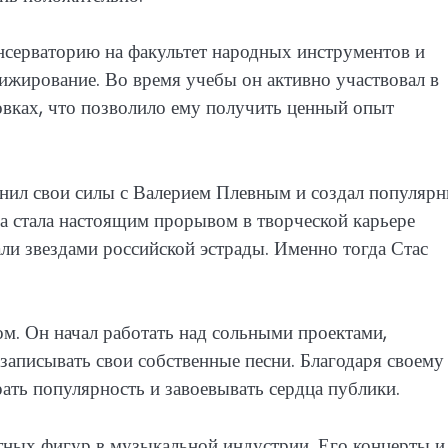
нсерваторию на факультет народных инструментов и
рижирование. Во время учебы он активно участвовал в
овках, что позволило ему получить ценный опыт
нил свои силы с Валерием Плевным и создал популяр
а стала настоящим прорывом в творческой карьере
ли звездами российской эстрады. Именно тогда Стас
ом. Он начал работать над сольными проектами,
аписывать свои собственные песни. Благодаря своему
ать популярность и завоевывать сердца публики.
тных фигур в музыкальной индустрии. Его концерты и