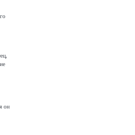
его
ец,
ие
я он