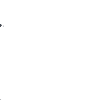
Р».
ал