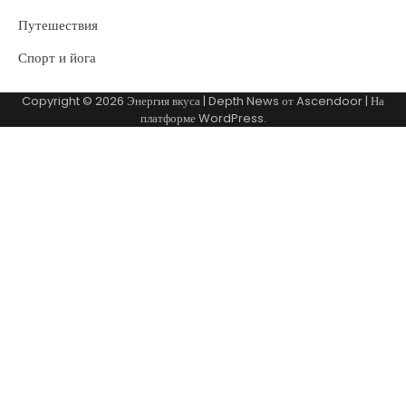
Путешествия
Спорт и йога
Copyright © 2026
Энергия вкуса
| Depth News от
Ascendoor
| На
платформе
WordPress
.