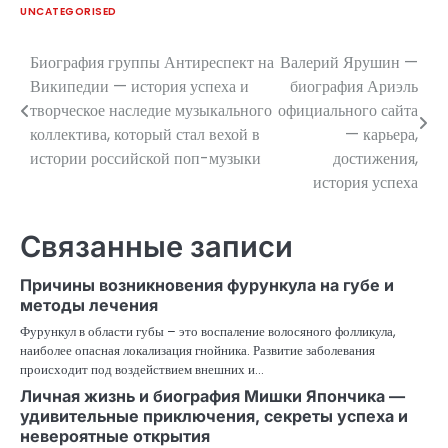
UNCATEGORISED
Биография группы Антиреспект на
Валерий Ярушин —
Навигация
Википедии — история успеха и
биография Ариэль
по
творческое наследие музыкального
официального сайта
коллектива, который стал вехой в
— карьера,
записям
истории российской поп-музыки
достижения,
история успеха
Связанные записи
Причины возникновения фурункула на губе и
методы лечения
Фурункул в области губы – это воспаление волосяного фолликула,
наиболее опасная локализация гнойника. Развитие заболевания
происходит под воздействием внешних и…
Личная жизнь и биография Мишки Япончика —
удивительные приключения, секреты успеха и
невероятные открытия