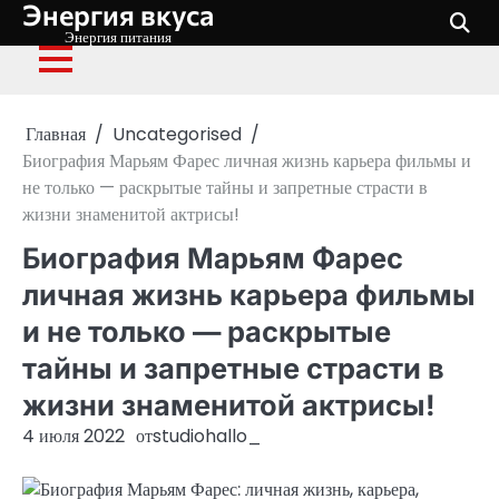
Энергия вкуса
Перейти
к
Энергия питания
содержимому
Главная
Uncategorised
Биография Марьям Фарес личная жизнь карьера фильмы и
не только — раскрытые тайны и запретные страсти в
жизни знаменитой актрисы!
Биография Марьям Фарес
личная жизнь карьера фильмы
и не только — раскрытые
тайны и запретные страсти в
жизни знаменитой актрисы!
4 июля 2022
от
studiohallo_