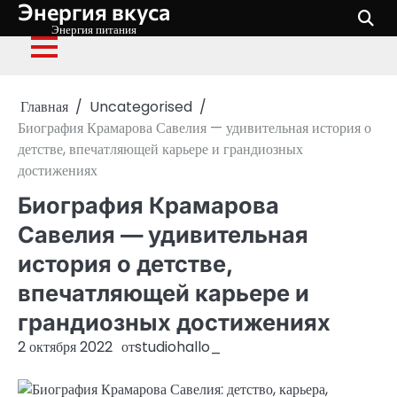
Энергия вкуса
Перейти
к
Энергия питания
содержимому
Главная
Uncategorised
Биография Крамарова Савелия — удивительная история о
детстве, впечатляющей карьере и грандиозных
достижениях
Биография Крамарова
Савелия — удивительная
история о детстве,
впечатляющей карьере и
грандиозных достижениях
2 октября 2022
от
studiohallo_