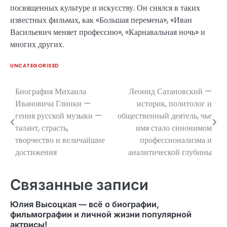
посвященных культуре и искусству. Он снялся в таких
известных фильмах, как «Большая перемена», «Иван
Васильевич меняет профессию», «Карнавальная ночь» и
многих других.
UNCATEGORISED
Биография Михаила
Леонид Сатановский —
Навигация
Ивановича Глинки —
историк, политолог и
по
гения русской музыки —
общественный деятель, чье
талант, страсть,
имя стало синонимом
записям
творчество и величайшие
профессионализма и
достижения
аналитической глубины
Связанные записи
Юлия Высоцкая — всё о биографии,
фильмографии и личной жизни популярной
актрисы!