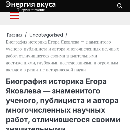
Энергия вкуса
Перейти
к
Энергия питания
содержимому
Главная
Uncategorised
Биография историка Егора Яковлева — знаменитого
ученого, публициста и автора многочисленных научных
работ, отличившегося своими значительными
достижениями, глубокими исследованиями и огромным
вкладом в развитие исторической науки
Биография историка Егора
Яковлева — знаменитого
ученого, публициста и автора
многочисленных научных
работ, отличившегося своими
значительными