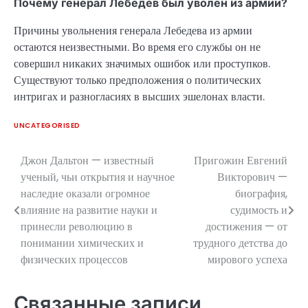
Почему генерал Лебедев был уволен из армии?
Причины увольнения генерала Лебедева из армии
остаются неизвестными. Во время его службы он не
совершил никаких значимых ошибок или проступков.
Существуют только предположения о политических
интригах и разногласиях в высших эшелонах власти.
UNCATEGORISED
Джон Дальтон — известный
Пригожин Евгений
Навигация
ученый, чьи открытия и научное
Викторович —
по
наследие оказали огромное
биография,
влияние на развитие науки и
судимость и
записям
принесли революцию в
достижения — от
понимании химических и
трудного детства до
физических процессов
мирового успеха
Связанные записи