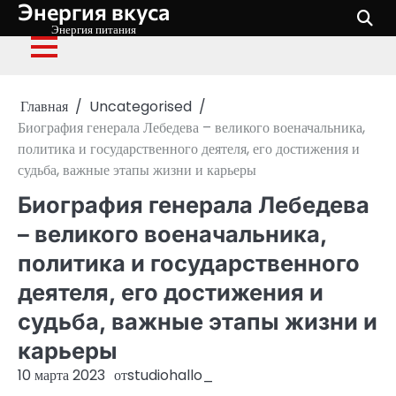
Энергия вкуса
Перейти
к
Энергия питания
содержимому
Главная
Uncategorised
Биография генерала Лебедева – великого военачальника,
политика и государственного деятеля, его достижения и
судьба, важные этапы жизни и карьеры
Биография генерала Лебедева
– великого военачальника,
политика и государственного
деятеля, его достижения и
судьба, важные этапы жизни и
карьеры
10 марта 2023
от
studiohallo_