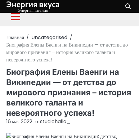
Энергия вкуса
Перейти
к
Энергия питания
содержимому
Главная
Uncategorised
Биография Елены Ваенги на Википедии — от детства до
мирового признания – история великого таланта и
невероятного успеха!
Биография Елены Ваенги на
Википедии — от детства до
мирового признания – история
великого таланта и
невероятного успеха!
16 мая 2022
от
studiohallo_