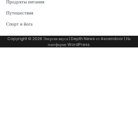
Продукты питания
Путешествия
Спорт и йога
Copyright © 2026
Энергия вкуса
| Depth News от
Ascendoor
| На
платформе
WordPress
.