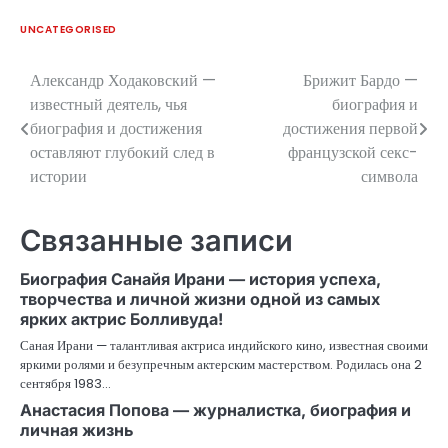
UNCATEGORISED
Александр Ходаковский —
Брижит Бардо —
Навигация
известный деятель, чья
биография и
по
биография и достижения
достижения первой
оставляют глубокий след в
французской секс-
записям
истории
символа
Связанные записи
Биография Санайя Ирани — история успеха,
творчества и личной жизни одной из самых
ярких актрис Болливуда!
Саная Ирани — талантливая актриса индийского кино, известная своими
яркими ролями и безупречным актерским мастерством. Родилась она 2
сентября 1983…
Анастасия Попова — журналистка, биография и
личная жизнь