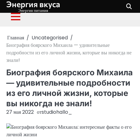
Энергия вкуса
Перейти
к
Энергия питания
содержимому
Главная
Uncategorised
Биография боярского Михаила — удивительные
подробности из его личной жизни, которые вы никогда не
знали!
Биография боярского Михаила
— удивительные подробности
из его личной жизни, которые
вы никогда не знали!
27 мая 2022
от
studiohallo_