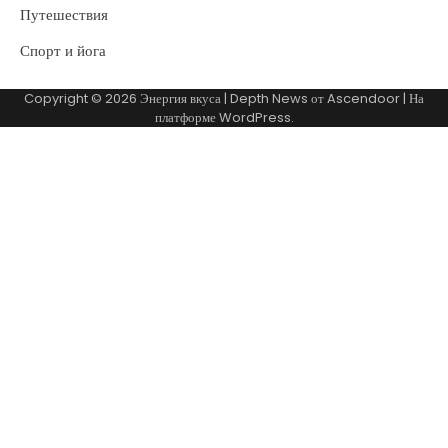
Путешествия
Спорт и йога
Copyright © 2026
Энергия вкуса
| Depth News от
Ascendoor
| На
платформе
WordPress
.