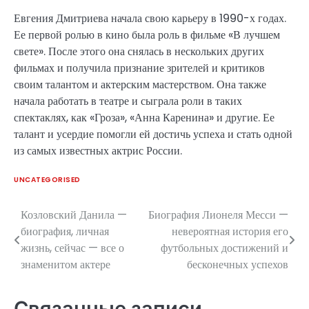
Евгения Дмитриева начала свою карьеру в 1990-х годах.
Ее первой ролью в кино была роль в фильме «В лучшем
свете». После этого она снялась в нескольких других
фильмах и получила признание зрителей и критиков
своим талантом и актерским мастерством. Она также
начала работать в театре и сыграла роли в таких
спектаклях, как «Гроза», «Анна Каренина» и другие. Ее
талант и усердие помогли ей достичь успеха и стать одной
из самых известных актрис России.
UNCATEGORISED
Козловский Данила —
Биография Лионеля Месси —
Навигация
биография, личная
невероятная история его
по
жизнь, сейчас — все о
футбольных достижений и
знаменитом актере
бесконечных успехов
записям
Связанные записи