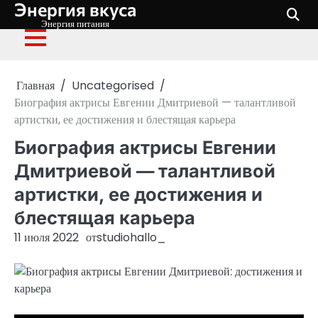
Энергия вкуса
Перейти
к
Энергия питания
содержимому
Главная
Uncategorised
Биография актрисы Евгении Дмитриевой — талантливой
артистки, ее достижения и блестящая карьера
Биография актрисы Евгении
Дмитриевой — талантливой
артистки, ее достижения и
блестящая карьера
11 июля 2022
от
studiohallo_