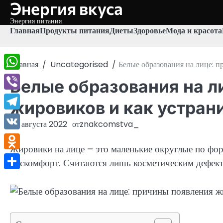
Энергия вкуса
Перейти
к
Энергия питания
содержимому
Главная
Продукты питания
Диеты
Здоровье
Мода и красота
Главная
Uncategorised
Белые образования на лице: 
WhatsApp
Белые образования на л
Viber
жировиков и как устран
Telegram
25 августа 2022
от
znakcomstva_
VK
Жировики на лице – это маленькие округлые по фор
Odnoklassniki
дискомфорт. Считаются лишь косметическим дефект
Отправить