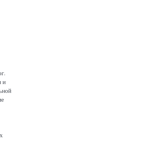
г.
и и
ьной
ие
ух